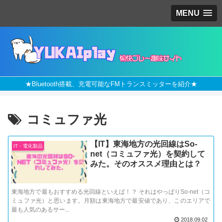
MENU
★Bluetooth搭載、充電可能なFMトランスミッターを紹介★
コミュファ光
【IT】東海地方の光回線はSo-
IT・電化製品
net（コミュファ光）を契約して
みた。そのオススメ理由とは？
東海地方で最もおすすめる光回線といえば！？ それはやっぱりSo-net（コ
ミュファ光）と思います。月額は東海地方で最安値であり、このエリアで
最も人気のあるサー...
2018.09.02