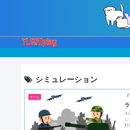
シミュレーション
「
ゲーム
ラ
今
し
利を