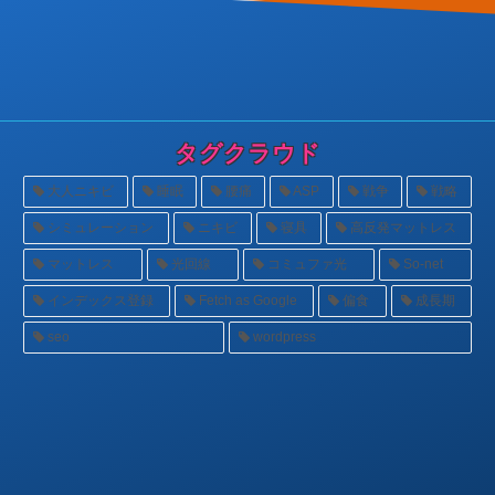
タグクラウド
大人ニキビ
睡眠
腰痛
ASP
戦争
戦略
シミュレーション
ニキビ
寝具
高反発マットレス
マットレス
光回線
コミュファ光
So-net
インデックス登録
Fetch as Google
偏食
成長期
seo
wordpress