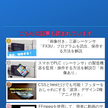
こちらの記事も読まれています
「画像付き」三菱シーケンサ
「FX3U」プログラムを読出、保存す
る方法を解説
スマホでPLC（シーケンサ）の製造機
器を監視・操作する方法を解説①「画
像あり」
CSSとhtmlだけでも可能！フッターを
おしゃれにする「波浪」デザイン2種
「アニメ付き」
FFmpegを使用して、簡単に動画のサ