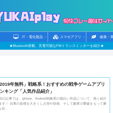
IT・電化製品
スマホアプリ
健康・
★Bluetooth搭載、充電可能なFMトランスミッターを紹介★
2019年無料」戦略系！おすすめの戦争ゲームアプリ
ンキング「人気作品紹介」
回の記事では、iphone、Android戦略系の面白い作品について、熱く紹介
ます！ 自軍の規模を大きくし占領や防衛、そして敵軍の撃破をもって勝
目...