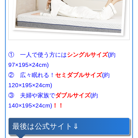
① 一人で使う方には
シングルサイズ
(約
97×195×24cm)
② 広々眠れる！
セミダブルサイズ
(約
120×195×24cm)
③ 夫婦や家族で
ダブルサイズ
(約
140×195×24cm)
！！
最後は公式サイト⇓