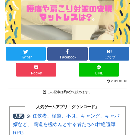
Twitter
Facebook
はてブ
Pocket
LINE
2019.01.10
この記事は
約4分
で読めます。
人気ゲームアプリ「ダウンロード」
任侠者、極道、不良、ギャング、キャバ
人気
嬢など、 覇道を極めんとする者たちの壮絶喧嘩
RPG