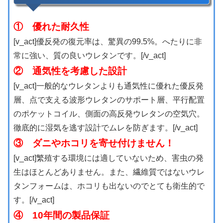
① 優れた耐久性
[v_act]優反発の復元率は、驚異の99.5%。へたりに非
常に強い、質の良いウレタンです。[/v_act]
② 通気性を考慮した設計
[v_act]一般的なウレタンよりも通気性に優れた優反発
層、点で支える波形ウレタンのサポート層、平行配置
のポケットコイル、側面の高反発ウレタンの空気穴。
徹底的に湿気を逃す設計でムレを防ぎます。[/v_act]
③ ダニやホコリを寄せ付けません！
[v_act]繁殖する環境には適していないため、害虫の発
生はほとんどありません。また、繊維質ではないウレ
タンフォームは、ホコリも出ないのでとても衛生的で
す。[/v_act]
④ 10年間の製品保証